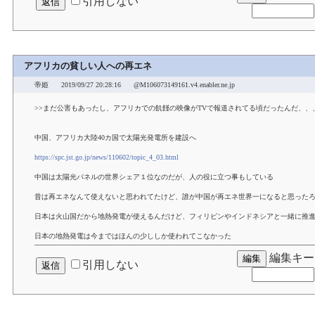
引用しない
アフリカの貧しい人への再エネ
帝姫
2019/09/27 20:28:16
@M106073149161.v4.enabler.ne.jp
>>まだ公害もあったし、アフリカでの飢饉の映像がTVで報道されてる頃だったんだ、、
中国、アフリカ大陸40カ国で太陽光発電所を建設へ
https://spc.jst.go.jp/news/110602/topic_4_03.html
中国は太陽光パネルの世界シェア１位なのだが、人の役に立つ事もしている
昔は再エネなんて使えないと思われてたけど、誰が中国が再エネ世界一になると思った
日本は火山国だから地熱発電が使えるんだけど、フィリピンやインドネシアと一緒に推
日本の地熱発電は今まではほんの少ししか使われてこなかった
編集キー
引用しない