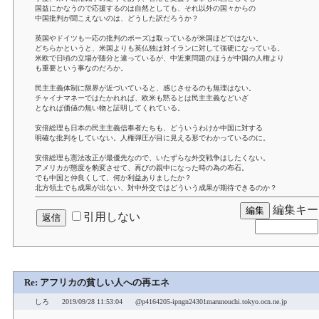
国益にかなうので応援するのは自然としても、それ以外の国々からの
中国批判が聞こえないのは、どうした訳だろうか？
英国やドイツも一応の批判のポーズは取っているが米国ほどではない。
どちらかというと、米国よりも英仏独は対イランに対して強硬になっている。
米欧で日頃の立場が随分と違っているが、中近東問題のほうが中国の人権より
も重要という事なのだろか。
民主主義体制に限界が近づいていると、感じさせるのも無理はない。
チャイナマネーではたかれれば、欧米も黙るとは民主主義などいざ
となれば価値の無い物と証明してくれている。
安倍総理も日本の民主主義信奉者たちも、どういうわけか中国に対する
明確な批判をしていない。人権弾圧が目に見える形でわかっているのに。
安倍総理も憲法改正が最優先なので、いたずらな外交戦争はしたくない。
アメリカが態度を豹変させて、再びの親中になった時の為の布石。
でも中国と仲良くして、何か利益ありましたか？
北方領土でも成果が出ない、対中外交ではどういう成果が期待できるのか？
編集キー
引用しない
Re: アフリカの貧しい人への再エネ
しろ
2019/09/28 11:53:04
@p4164205-ipngn24301marunouchi.tokyo.ocn.ne.jp