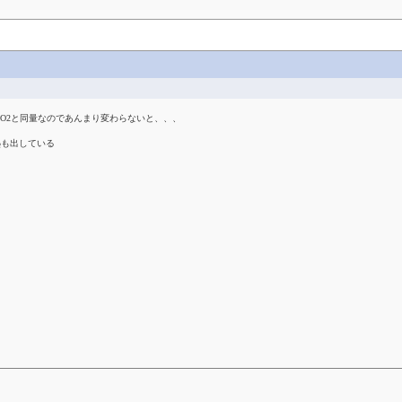
O2と同量なのであんまり変わらないと、、、
熱も出している