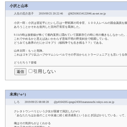
小沢と山本
人生の厄介息子
2019/09/25 20:22:46
@KD106154122046.au-net.ne.jp
小沢一郎：小沢は習近平にたいし己は一野戦軍の司令官、１００人レベルの国会議員を
あろうことかそれを批判した宮内庁長官を罵倒した。
9.11の時は放射線が怖くて都内某所に隠れていて国家存亡の時に何の働きもしなかった
これでやめるかと思えばあいかわらず意味不明の野党糾合で暗躍している。
どうみても政界のだにかゴキブリ（核戦争でも生き残る？？）である。
山本太郎：もっと危険。
これはゴキブリ以上ハブやマムシレベルでその手法からヒトラージュニアとも言いうる
どうだろう？皆様
引用しない
未来(^o^)
しろ
2019/09/25 08:08:28
@p4164205-ipngn24301marunouchi.tokyo.ocn.ne.jp
クレタトウンベリという少女が国連で演説した(^o^)
「あなたたちはお金のことや永遠に続く経済成長というおとぎ話ばかりしている」って
俺はその気持ちがよくわかる