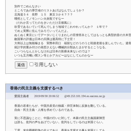
別件でごめんなさい
ところであの厚労省のリストあげはなんでしょうか？
北海道５４ 長野 １５ 東京３か４？？？
唖然としてノモンハン火炎瓶ですなー
（だれか言ってたのをきいただけ京都風に）
吹雪であるいていて死んでしまう地域でこれやれってんか？ １年で？
てめぇ実際に住んでみろていってんだよ。
ぬくぬく東京にいてデータいじくりまわしの官僚答弁としてはもっとも典型的昔の大本
敵国軍の評価は日本の兵隊は最高特に下士官！
大将以上は無能極まる 実際牟田口 福留などのうのうと戦後老後を楽しんでいた。遺骨
統計学的重み付けの発想さえない機械的分類あたまがするとこうなる。
こいつらなんとかしなければ日本の医療未来ないのでは？
いつも五月蠅い閔スン等とかアカピーはなにしてんのかなー
引用しない
香港の民主主義を支援するべき
愛国主義者
2019/09/30 20:06:52
@49.253.101.194.eo.eaccess.ne.jp
香港の若者たちが、中国共産党の独裁・抑圧体制に反旗を翻している。
自由・民主主義・人権を求めているのである。
実に不思議なことに、中国の行いに対して、本家の民主主義国家陣営
は誰も、批判の声をあげていない。批判をしているのは米国ぐらい。
丁度、米中覇権戦争の走りであり、香港を支援する事も米国としても