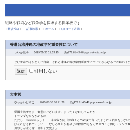
戦略や戦術など戦争学を探求する掲示板です
[
新規投稿
]
[
記事検索
]
[
ホーム
]
[
QRコード表示
]
香港台湾沖縄の地政学的重要性について
ついか息子
2019/09/30 21:25:15
@g178.61-45-46.ppp.wakwak.ne.jp
ぜひ香港のほかとくに台湾、それと沖縄の地政学的重要性についてさらなるご活動のほ
引用しない
大本営
やっかいむすこ
2019/09/30 20:21:28
@g178.61-45-46.ppp.wakwak.ne.jp
愛国主義者さま：御意にございます。まったくなにしてんだか。。
トランプなかなかのもの。
ただし merchantらしく 三浦瑠衣が阿川佐和子との対談で言ったように＜戦争をしな
はそれはそれで正しい。 むしろ阿川がおやじの観察力もなくマスゴミと同じトランプ
おやじが泣くぜ 佐和子女史よぉ