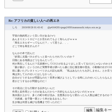
Re: アフリカの貧しい人への再エネ
しろ
2019/09/28 01:43:42
@p4164205-ipngn24301marunouchi.tokyo.ocn.ne.jp
宇宙の熱的死という言い方がある(^o^)
あんまりエントロピーとか言われてもよく知らんがｗｗｗ
「再生エネルギーってなんだ？」って思うよ、、、
どこで何を再生すんの？
なんかの本で読んだ
「砂漠に太陽パネルずらっと並べたらそれでいいのか？
日陰にある地面はどうなるんだって」
何が再生してるんだ？石炭燃やしてCO２が出るよりましと言ってるだけじゃないのかと
「森が森が」というけれど実際学者が調べたら森に住む微生物や昆虫、小動物の出すCO
前に書いたグレタトゥンベリさんの話も結局、「私はあなたたちを許しません」とか言
俺は決して人のせいにはしなかった、、、
自分がどうするかが問題なのだ！世界が滅びようとしている時に人のせいにしたらなん
君がどうするかが問題なのだ！
その視点に立ち行動する以外ないんだ
作用と反作用というのがあるんだから一方的なもんなんかないのだｗｗｗ
海水面が上がり、多くの町や村が沈み、生態系がかなり変わったら人類は滅亡するのか
「大絶滅」金子隆一著という本があるおもしろい
生き物は何度も滅びる危機まで行ったのだ！
編集キー