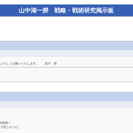
山中湖一揆 戦略・戦術研究掲示板
どよろしくお願いいたします。 息子 拝
い大統領＞
像で悲しかった。