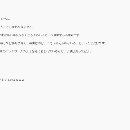
りません。
いうことしかわかりません。
の毛が黒い羊が少なくとも１匹いるという事象すら不確定です。
ら確かではありません。確実なのは、「そう考える私がいる」ということだけです。
白と茶のパッチワークのような毛に包まれているんだ。子供は真っ黒だよ。
りまくるのよｗｗｗ