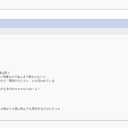
俺は思う
2と同量なのであんまり変わらないと、、、
うので「環境テロリスト」とか言われている
とかなるのかｗｗｗならね～よ！
？人類が１０億人死んでも苦労するだけだろうｗ