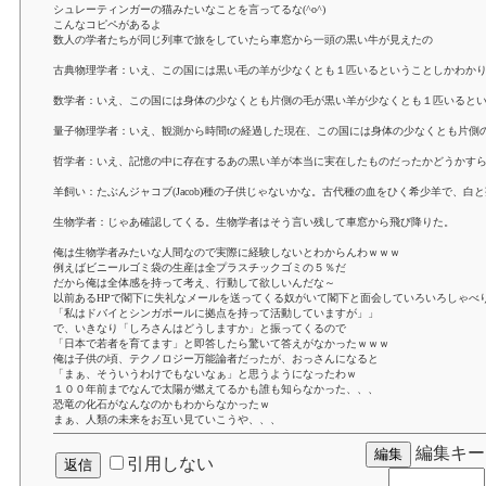
シュレーティンガーの猫みたいなことを言ってるな(^o^)
こんなコピペがあるよ
数人の学者たちが同じ列車で旅をしていたら車窓から一頭の黒い牛が見えたの
古典物理学者：いえ、この国には黒い毛の羊が少なくとも１匹いるということしかわか
数学者：いえ、この国には身体の少なくとも片側の毛が黒い羊が少なくとも１匹いると
量子物理学者：いえ、観測から時間tの経過した現在、この国には身体の少なくとも片側
哲学者：いえ、記憶の中に存在するあの黒い羊が本当に実在したものだったかどうかす
羊飼い：たぶんジャコブ(Jacob)種の子供じゃないかな。古代種の血をひく希少羊で、
生物学者：じゃあ確認してくる。生物学者はそう言い残して車窓から飛び降りた。
俺は生物学者みたいな人間なので実際に経験しないとわからんわｗｗｗ
例えばビニールゴミ袋の生産は全プラスチックゴミの５％だ
だから俺は全体感を持って考え、行動して欲しいんだな～
以前あるHPで閣下に失礼なメールを送ってくる奴がいて閣下と面会していろいろしゃべ
「私はドバイとシンガポールに拠点を持って活動していますが」」
で、いきなり「しろさんはどうしますか」と振ってくるので
「日本で若者を育てます」と即答したら驚いて答えがなかったｗｗｗ
俺は子供の頃、テクノロジー万能論者だったが、おっさんになると
「まぁ、そういうわけでもないなぁ」と思うようになったわｗ
１００年前までなんで太陽が燃えてるかも誰も知らなかった、、、
恐竜の化石がなんなのかもわからなかったｗ
まぁ、人類の未来をお互い見ていこうや、、、
編集キー
引用しない