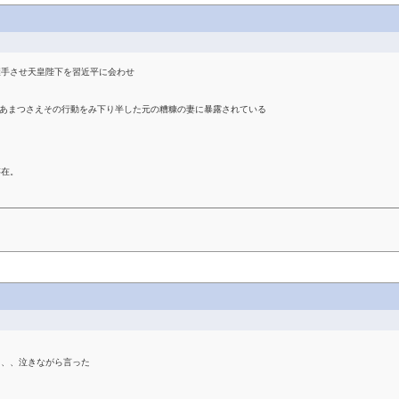
握手させ天皇陛下を習近平に会わせ
。あまつさえその行動をみ下り半した元の糟糠の妻に暴露されている
存在。
、、、泣きながら言った