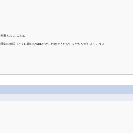
営発表とおなじだね。
収集の無様（とくに嫌いなNHKだがこれはそうだな）をやりながらよくいうよ。