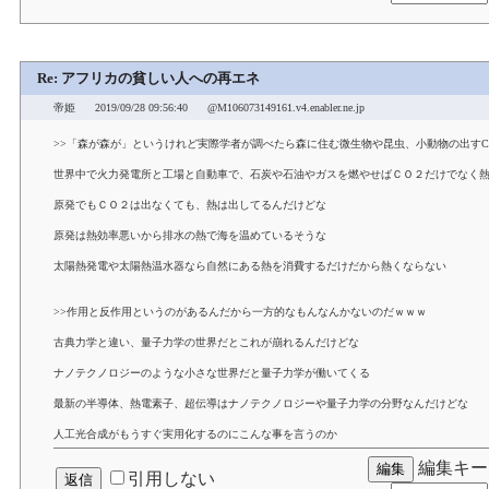
Re: アフリカの貧しい人への再エネ
帝姫
2019/09/28 09:56:40
@M106073149161.v4.enabler.ne.jp
>>「森が森が」というけれど実際学者が調べたら森に住む微生物や昆虫、小動物の出すC
世界中で火力発電所と工場と自動車で、石炭や石油やガスを燃やせばＣＯ２だけでなく
原発でもＣＯ２は出なくても、熱は出してるんだけどな
原発は熱効率悪いから排水の熱で海を温めているそうな
太陽熱発電や太陽熱温水器なら自然にある熱を消費するだけだから熱くならない
>>作用と反作用というのがあるんだから一方的なもんなんかないのだｗｗｗ
古典力学と違い、量子力学の世界だとこれが崩れるんだけどな
ナノテクノロジーのような小さな世界だと量子力学が働いてくる
最新の半導体、熱電素子、超伝導はナノテクノロジーや量子力学の分野なんだけどな
人工光合成がもうすぐ実用化するのにこんな事を言うのか
編集キー
引用しない