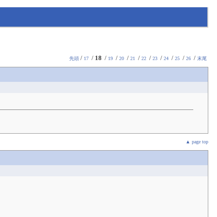
/
/
18
/
/
/
/
/
/
/
/
/
先頭
17
19
20
21
22
23
24
25
26
末尾
▲ page top