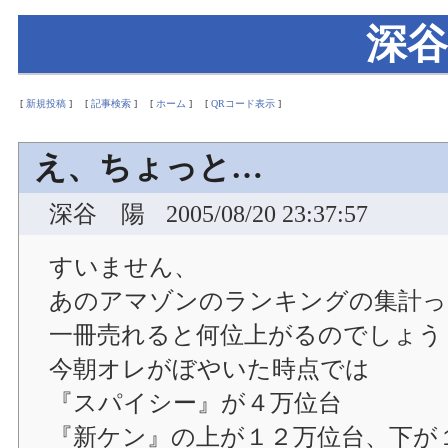
深谷
[
新規投稿
]
[
記事検索
]
[
ホーム
]
[
QRコード表示
]
え、ちょっと…
深谷 陽
2005/08/20 23:37:57
すいません、
あのアマゾンのランキングの集計っ
一冊売れると何位上がるのでしょう
今朝オレがぼやいた時点では
『スパイシー』が４万位台
『新ケン』の上が１２万位台、下が