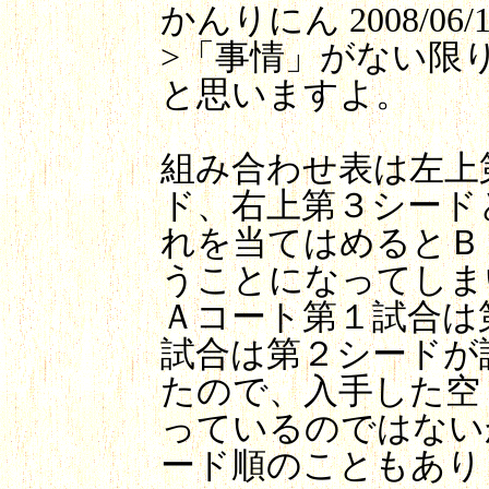
かんりにん
2008/06/1
>「事情」がない限り
と思いますよ。
組み合わせ表は左上
ド、右上第３シード
れを当てはめるとＢ
うことになってしま
Ａコート第１試合は
試合は第２シードが
たので、入手した空
っているのではない
ード順のこともあり