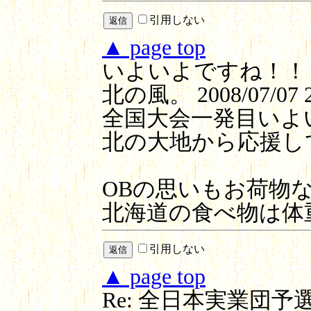
引用しない
▲ page top
いよいよですね！！
北の風。
2008/07/07 
全国大会一発目いよ
北の大地から応援し
OBの思いもお荷物
北海道の食べ物は体
引用しない
▲ page top
Re: 全日本実業団