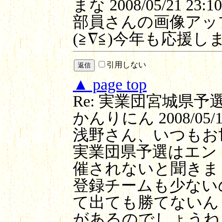
まな
2008/05/21 23:10
部員さんの画像アッ
(≧∇≦)今年も応援し
引用しない
▲ page top
Re: 実業団宮城県予
かんりにん
2008/05/1
浅野さん、いつもお
実業団県予選はエン
催されないと聞きま
登録チームも少ない
て出ても勝てないん
があるのでしょうね