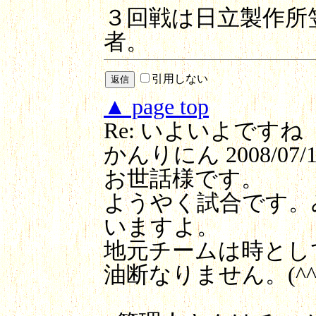
３回戦は日立製作所
者。
引用しない
▲ page top
Re: いよいよですね
かんりにん
2008/07/1
お世話様です。
ようやく試合です。
いますよ。
地元チームは時とし
油断なりません。(^^