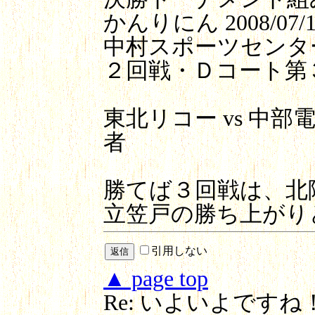
かんりにん
2008/07/1
中村スポーツセンタ
２回戦・Ｄコート第
東北リコー vs 中
者
勝てば３回戦は、北
立笠戸の勝ち上が
引用しない
▲ page top
Re: いよいよですね