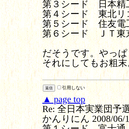
第３シード 日本精
第４シード 東北リ
第５シード 住友電
第６シード ＪＴ東
だそうです。やっぱ
それにしてもお粗末
引用しない
▲ page top
Re: 全日本実業団
かんりにん
2008/06/1
第１シード 富士通