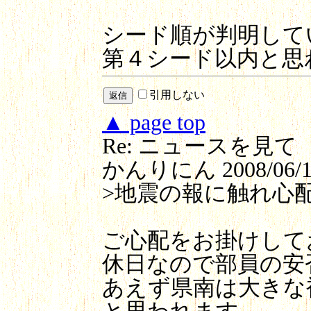
シード順が判明して
第４シード以内と思
引用しない
▲ page top
Re: ニュースを見て
かんりにん
2008/06/1
>地震の報に触れ心
ご心配をお掛けして
休日なので部員の安
あえず県南は大きな