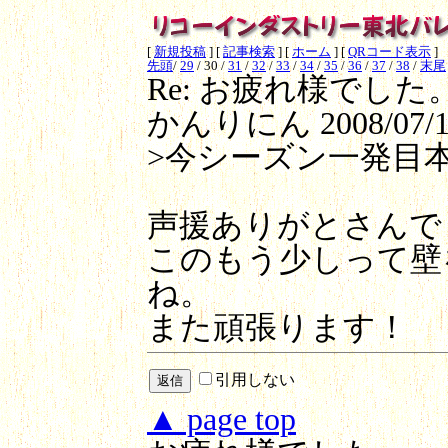
[
新規投稿
]
[
記事検索
]
[
ホーム
]
[
QRコード表示
]
先頭
/
29
/
30
/
31
/
32
/
33
/
34
/
35
/
36
/
37
/
38
/
末尾
Re: お疲れ様でした
かんりにん
2008/07/1
>今シーズン一発目
声援ありがとさんで
このもう少しって壁
ね。
また頑張ります！
引用しない
▲ page top