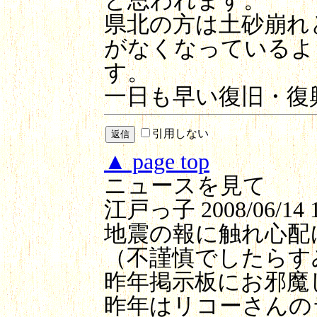
と思われます。
県北の方は土砂崩れ
がなくなっているよ
す。
一日も早い復旧・復
引用しない
▲ page top
ニュースを見て
江戸っ子
2008/06/14 
地震の報に触れ心配
（不謹慎でしたらす
昨年掲示板にお邪魔
昨年はリコーさんの