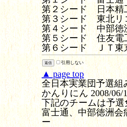
第２シード 日本精
第３シード 東北リ
第４シード 中部徳
第５シード 住友電
第６シード ＪＴ東
引用しない
▲ page top
全日本実業団予選組
かんりにん
2008/06/1
下記のチームは予選
富士通、中部徳洲会
ー