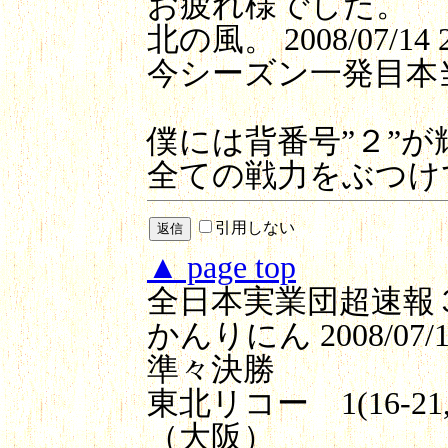
お疲れ様でした。
北の風。
2008/07/14 
今シーズン一発目本
僕には背番号”２”
全ての戦力をぶつけ
引用しない
▲ page top
全日本実業団超速報
かんりにん
2008/07/1
準々決勝
東北リコー 1(16-21,
（大阪）