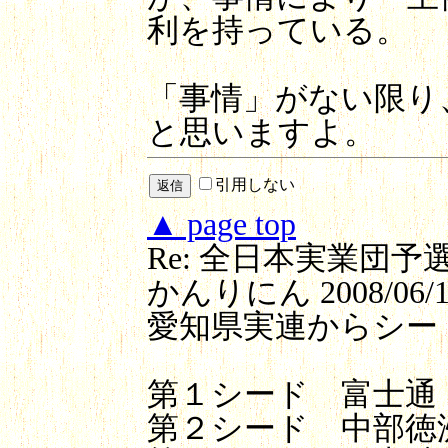
利を持っている。
「事情」がない限り、
と思いますよ。
引用しない
▲ page top
Re: 全日本実業団
かんりにん
2008/06/1
愛知県実連からシー
第１シード 富士通
第２シード 中部徳