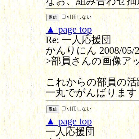
なお、組み合わせ抽
引用しない
▲ page top
Re: 一人応援団
かんりにん
2008/05/2
>部員さんの画像ア
これからの部員の活
一丸でがんばります
引用しない
▲ page top
一人応援団