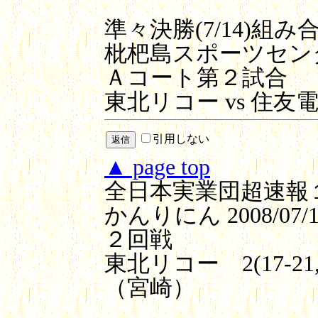
準々決勝(7/14)組み
枇杷島スポーツセン
Ａコート第２試合
東北リコー vs 住友
引用しない
▲ page top
全日本実業団超速報
かんりにん
2008/07/1
２回戦
東北リコー 2(17-21,
（宮崎）