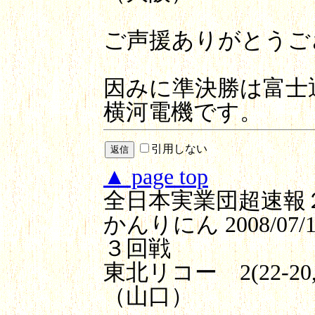
ご声援ありがとうご
因みに準決勝は富士通
横河電機です。
引用しない
▲ page top
全日本実業団超速報
かんりにん
2008/07/1
３回戦
東北リコー 2(22-20
（山口）