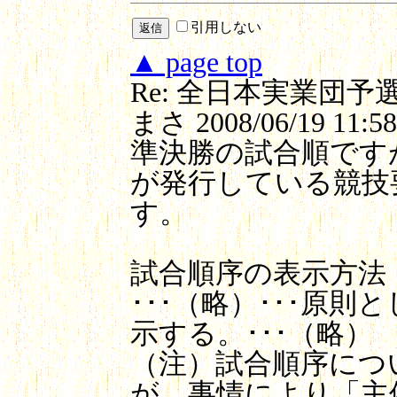
引用しない
▲ page top
Re: 全日本実業団
まさ
2008/06/19 11:58
準決勝の試合順です
が発行している競技
す。
試合順序の表示方法
･･･（略）･･･原
示する。･･･（略）
（注）試合順序につ
が、事情により「主