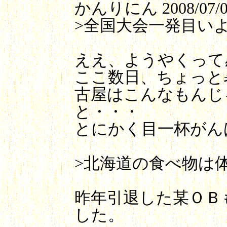
かんりにん
2008/07/0
>全国大会一発目い
ええ、ようやくって
ここ数日、ちょっと
古屋はこんなもんじ
と・・・
とにかく目一杯がん
>北海道の食べ物は体
昨年引退した某ＯＢも
した。