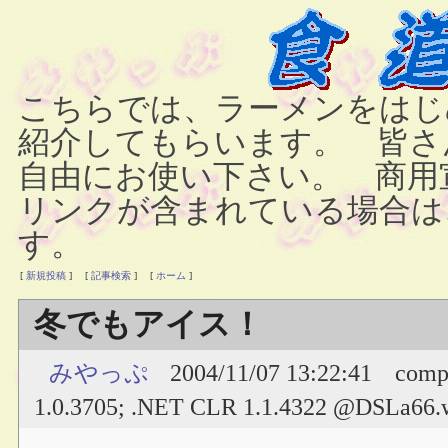
こちらでは、ラーメンをはじ
紹介してもらいます。 皆さ
自由にお使い下さい。 商用
リンクが含まれている場合は
す。
[
新規投稿
]
[
記事検索
]
[
ホーム
]
冬でもアイス！
みやっぷ
2004/11/07 13:22:41
comp
1.0.3705; .NET CLR 1.1.4322 @DSLa66.w7