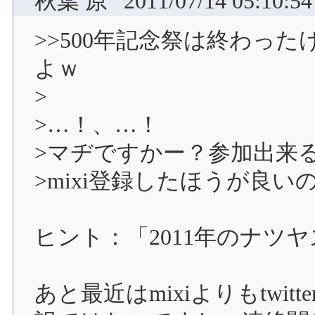
秋葉 原
2011/07/14 05:10:54
>>500年記念祭は終わった
よｗ
>
>…！、…！
>マヂですかー？参加出来
>mixi登録したほうが良
ヒント：「2011年のナツ
あと最近はmixiよりもtwit