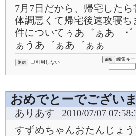
7月7日だから、帰宅した
体調悪くて帰宅後速攻寝ち
件についてぅあ゛ぁあ ･ﾟ･
ぁうあ゛ぁあ゛ぁぁ
編集キー
引用しない
おめでとーでござい
ありあす
2010/07/07 07:58:
すずめちゃんおたんじょう