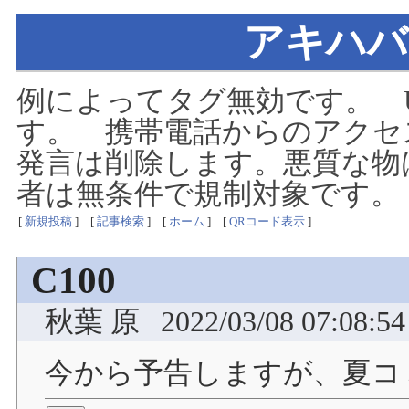
アキハバ
例によってタグ無効です。 
す。 携帯電話からのアクセ
発言は削除します。悪質な物
者は無条件で規制対象です。
[
新規投稿
]
[
記事検索
]
[
ホーム
]
[
QRコード表示
]
C100
秋葉 原
2022/03/08 07:08:54
今から予告しますが、夏コ