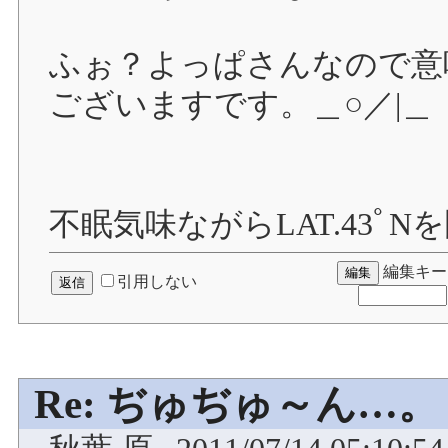
ふぉ？よっぱさんなので意
ございますです。＿○／|＿
不眠気味ながらLAT.43ﾟ
編集キー
引用しない
Re: ぢゅぢゅ～ん…。