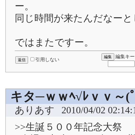
ー。
同じ時間が来たんだなーと
ではまたですー。
編集キー
引用しない
キタ─ｗｗﾍ√ﾚｖｖ～(ﾟ
ありあす
2010/04/02 02:14:
>>生誕５００年記念大祭