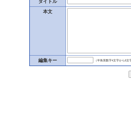
タイトル
本文
編集キー
（半角英数字4文字から8文