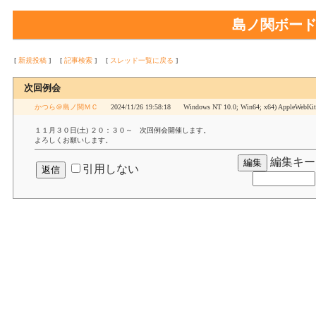
島ノ関ボー
[
新規投稿
]
[
記事検索
]
[
スレッド一覧に戻る
]
次回例会
かつら＠島ノ関ＭＣ
2024/11/26 19:58:18
Windows NT 10.0; Win64; x64) AppleWebKit/
１１月３０日(土) ２０：３０～ 次回例会開催します。
よろしくお願いします。
編集キー
引用しない