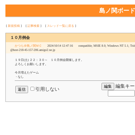
島ノ関ボー
[
新規投稿
]
[
記事検索
]
[
スレッド一覧に戻る
]
１０月例会
かつら＠島ノ関ＭＣ
2024/10/14 12:47:16
compatible; MSIE 8.0; Windows NT 5.1; Tr
@host-218-45-157-206.amigo2.ne.jp
１９日(土) ２２：３０～ １０月例会開催します。
よろしくお願いします。
今月増えたゲーム
・なし
編集キー
引用しない