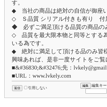
す。
◆ 当社の商品は絶対の自信が御座
◇ Ｓ品質 シリアル付きも有り 付
◆ 必ずご満足頂ける品質の商品の
◇ 品質を最大限本物と同等とする
いる為です。
◆ 絶対に満足して頂ける品のみ皆
興味あれば、是非一度サイトをご覧
■&#36830;&#32476;先：lvkely@gmail
■URL：www.lvkely.com
編集キー
引用しない