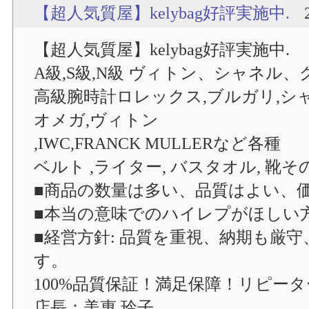
【超人気質屋】kelybag好評実施中.
【超人気質屋】kelybag好評実施中.
A級,S級,N級 ヴィトン、シャネル
高級腕時計ロレックス,ブルガリ,シャ
オメガ,ヴィトン
,IWC,FRANCK MULLERなど各種
ベルト ,ライター, バスタオル, 靴
■商品の数量は多い、品質はよい、
■本当の意味でのハイレプがほしい
■経営方針: 品質を重視、納期も厳
す。
100%品質保証！満足保障！リピーター
店長：美惠 玲子