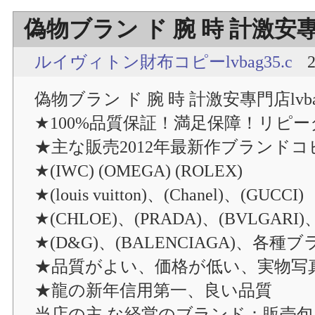
偽物ブラン ド 腕 時 計激安專門店
ルイヴィトン財布コピーlvbag35.c
2
偽物ブラン ド 腕 時 計激安專門店lvbag
★100%品質保証！満足保障！リピータ
★主な販売2012年最新作ブランドコ
★(IWC) (OMEGA) (ROLEX)
★(louis vuitton)、(Chanel)、(GUCCI)
★(CHLOE)、(PRADA)、(BVLGARI)
★(D&G)、(BALENCIAGA)、各
★品質がよい、価格が低い、実物写
★龍の新年信用第一、良い品質
当店の主 な経営のブランド：販売包み