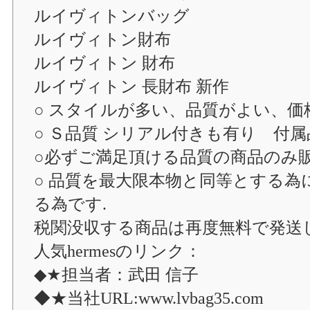
ルイヴィトンバッグ
ルイヴィトン財布
ルイヴィトン 財布
ルイヴィトン 長財布 新作
○ スタイルが多い、品質がよい、価
○ Ｓ品質 シリアル付きも有り 付
○必ずご満足頂ける品質の商品のみ販
○ 品質を最大限本物と同等とする
る為です.
税関没収する商品は再度無料で発送
人気hermesのリンク：
◆★担当者：武田 信子
◆★当社URL:www.lvbag35.com