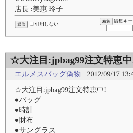
店長 :美惠 玲子
編集キー
引用しない
☆大注目:jpbag99注文特恵中
エルメスバッグ偽物
2012/09/17 13:
☆大注目:jpbag99注文特恵中!
●バッグ
●時計
●財布
●サングラス