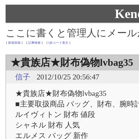
Ke
ここに書くと管理人にメール
[
新規投稿
]
[
記事検索
]
[
QRコード表示
]
★貴族店★財布偽物lvbag35
信子
2012/10/25 20:56:47
★貴族店★財布偽物lvbag35
■主要取扱商品 バッグ、財布、腕時
ルイヴィトン 財布 値段
シャネル 財布 人気
エルメス バッグ 新作