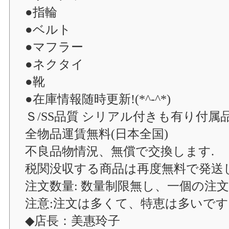
●指輪
●ベルト
●マフラー
●ネクタイ
●靴
●在庫情報随時更新!(*^-^*)
Ｓ/SS品質 シリアル付きも有り付属
全物品運賃無料(日本全国)
不良品物情況、無償で交換します.
税関没収する商品は再度無料で発送し
注文数量: 数量制限無し、一個の注
注意:注文は多くて、特恵は多いです
◆店長：美惠玲子