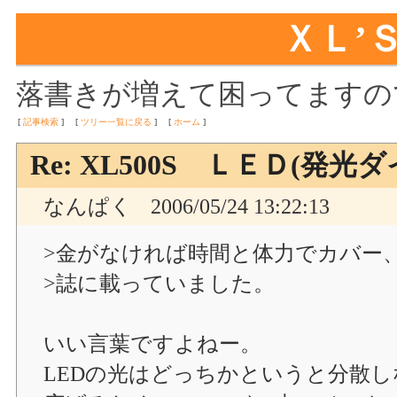
ＸＬ’
落書きが増えて困ってますの
[
記事検索
]
[
ツリー一覧に戻る
]
[
ホーム
]
Re: XL500S ＬＥＤ(
なんぱく
2006/05/24 13:22:13
>金がなければ時間と体力でカバー
>誌に載っていました。
いい言葉ですよねー。
LEDの光はどっちかというと分散